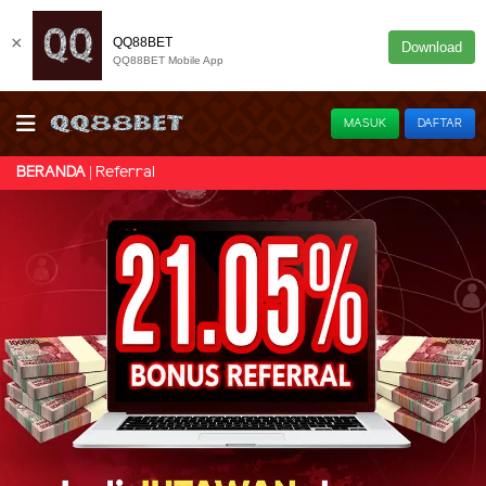
×
QQ88BET
Download
QQ88BET Mobile App
MASUK
DAFTAR
Referral
BERANDA