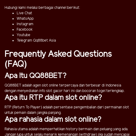
Hubungi kami melalui berbagai channel berikut:
Live Chat
WhatsApp
Instagram
Facebook
Youtube
Telegram Qq88bet Asia
Frequently Asked Questions
(FAQ)
Apa Itu QQ88BET?
QQ88BET adalah agen slot online terpercaya dan terbesar di Indonesia
dengan menyediakan info slot gacor hari ini dan bocoran togel terlengkap.
Apa itu RTP dalam slot online?
RTP (Return To Player) adalah persentase pengembalian dari permainan slot
untuk pemain dalam jangka panjang.
Apa rahasia dalam slot online?
Rahasia utama adalah memperhatikan history bermain dan peluang yang ada.
Jangan lupa untuk selalu menarik kemenangan (withdraw) jika sudah mencapai