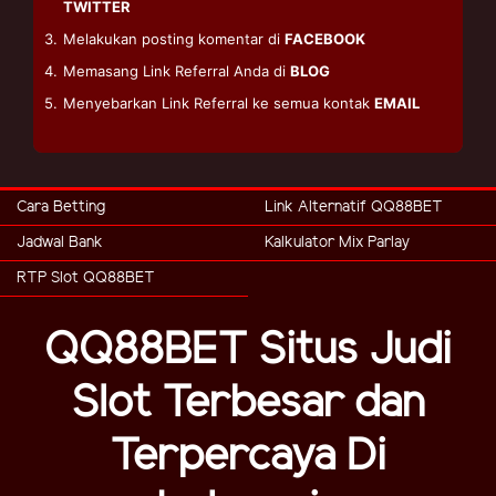
TWITTER
3.
Melakukan posting komentar di
FACEBOOK
4.
Memasang Link Referral Anda di
BLOG
5.
Menyebarkan Link Referral ke semua kontak
EMAIL
Cara Betting
Link Alternatif QQ88BET
Jadwal Bank
Kalkulator Mix Parlay
RTP Slot QQ88BET
QQ88BET Situs Judi
Slot Terbesar dan
Terpercaya Di