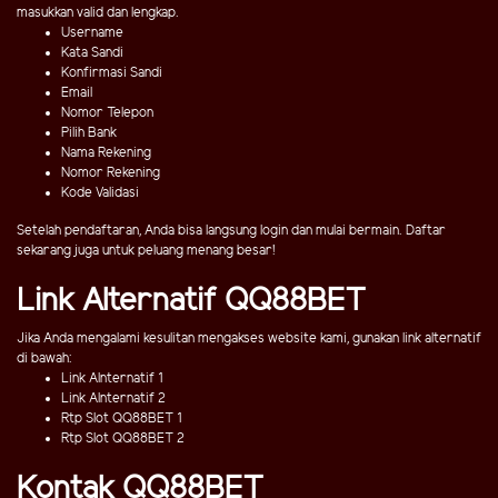
masukkan valid dan lengkap.
Username
Kata Sandi
Konfirmasi Sandi
Email
Nomor Telepon
Pilih Bank
Nama Rekening
Nomor Rekening
Kode Validasi
Setelah pendaftaran, Anda bisa langsung login dan mulai bermain. Daftar
sekarang juga untuk peluang menang besar!
Link Alternatif QQ88BET
Jika Anda mengalami kesulitan mengakses website kami, gunakan link alternatif
di bawah:
Link Alnternatif 1
Link Alnternatif 2
Rtp Slot QQ88BET 1
Rtp Slot QQ88BET 2
Kontak QQ88BET