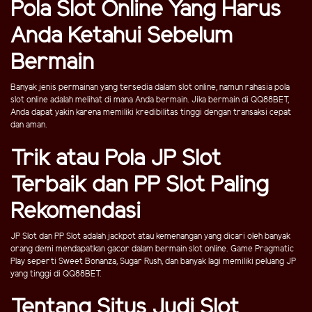
Pola Slot Online Yang Harus
Anda Ketahui Sebelum
Bermain
Banyak jenis permainan yang tersedia dalam slot online, namun rahasia pola
slot online adalah melihat di mana Anda bermain. Jika bermain di QQ88BET,
Anda dapat yakin karena memiliki kredibilitas tinggi dengan transaksi cepat
dan aman.
Trik atau Pola JP Slot
Terbaik dan PP Slot Paling
Rekomendasi
JP Slot dan PP Slot adalah jackpot atau kemenangan yang dicari oleh banyak
orang demi mendapatkan gacor dalam bermain slot online. Game Pragmatic
Play seperti Sweet Bonanza, Sugar Rush, dan banyak lagi memiliki peluang JP
yang tinggi di QQ88BET.
Tentang Situs Judi Slot