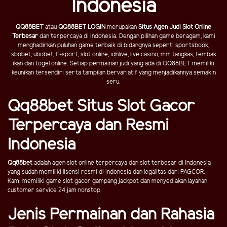
Indonesia
QQ88BET
atau
QQ88BET LOGIN
merupakan
Situs Agen Judi Slot Online
Terbesar
dan terpercaya di Indonesia. Dengan pilihan game beragam, kami
menghadirkan puluhan game terbaik di bidangnya seperti sportsbook,
sbobet, ubobet, E-sport, slot online, idnlive, live casino, mm tangkas, tembak
ikan dan togel online. Setiap permainan judi yang ada di QQ88BET memiliki
keunikan tersendiri serta tampilan bervariatif yang menjadikannya semakin
seru.
Qq88bet Situs Slot Gacor
Terpercaya dan Resmi
Indonesia
Qq88bet
adalah agen slot online terpercaya dan slot terbesar di Indonesia
yang sudah memiliki lisensi resmi di Indonesia dan legalitas dari PAGCOR.
Kami memiliki game slot gacor gampang jackpot dan menyediakan layanan
customer service 24 jam nonstop.
Jenis Permainan dan Rahasia